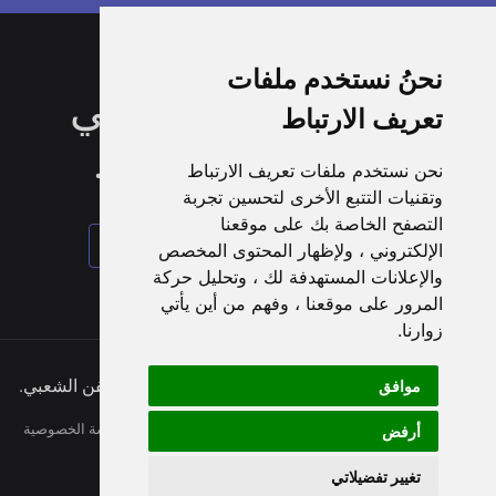
نحنُ نستخدم ملفات
تصفح الموقع الرسمي
تعريف الارتباط
للفنان مزعل فرحان.
نحن نستخدم ملفات تعريف الارتباط
وتقنيات التتبع الأخرى لتحسين تجربة
التصفح الخاصة بك على موقعنا
أو
تسجيل
تسجيل الدخول
الإلكتروني ، ولإظهار المحتوى المخصص
والإعلانات المستهدفة لك ، وتحليل حركة
المرور على موقعنا ، وفهم من أين يأتي
زوارنا.
حقوق النشر © 2026 الفنان مزعل فرحان - عملاق الفن الشعبي.
موافق
الاخبار
معلومات عنا
شروط
اتصل
سياسة الخصوصية
أرفض
faqs
تغيير تفضيلاتي