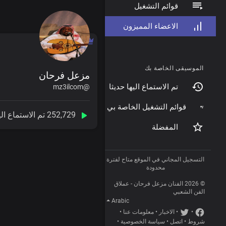
قوائم التشغيل
الاعضاء المميزون
الموسيقى الخاصة بك
مزعل فرحان
تم الاستماع اليها حديثا
@mz3ilcom
قوائم التشغيل الخاصة بي
252,729 تم الاستماع اليها
المفضلة
التسجيل المجاني في الموقع متاح لفترة
محدودة
© 2026 الفنان مزعل فرحان - عملاق
الفن الشعبي
Arabic
•
•
الاخبار
•
معلومات عنا
•
شروط
•
اتصل
•
سياسة الخصوصية
•