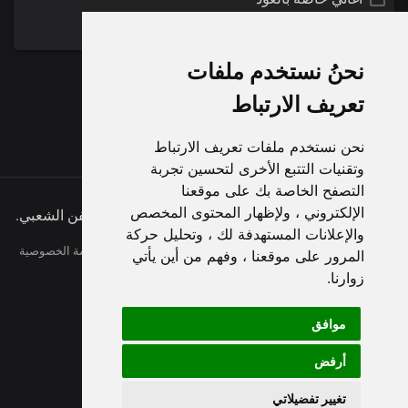
اغاني بالصوت فقط
نحنُ نستخدم ملفات
0 نتائج لـ:
الحكاية
تعريف الارتباط
نحن نستخدم ملفات تعريف الارتباط
وتقنيات التتبع الأخرى لتحسين تجربة
التصفح الخاصة بك على موقعنا
الإلكتروني ، ولإظهار المحتوى المخصص
حقوق النشر © 2026 الفنان مزعل فرحان - عملاق الفن الشعبي.
والإعلانات المستهدفة لك ، وتحليل حركة
الاخبار
معلومات عنا
شروط
اتصل
سياسة الخصوصية
المرور على موقعنا ، وفهم من أين يأتي
faqs
زوارنا.
Arabic
موافق
أرفض
تغيير تفضيلاتي