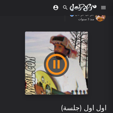
مزعل فرحان
منذ 3 سنوات
اول اول (جلسة)