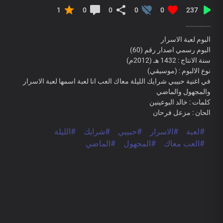
1
0
0
0
0
237
البوم لعبة الاسرار
البوم رسمي اصدار رقم (60)
سنة الانتاج : 1432 هـ (2012م)
نوع الالبوم : (موسيقي)
في اغنية حبيبي شرايك الليلة معاك العب انا لعبة اسمها لعبة الاسرار
والمجهول والماضي
كلمات : خالد البوعينين
الحان : مزعل فرحان
#لعبة
#الاسرار
#حبيبي
#شرايك
#الليلة
#العب معاك
#المجهول
#الماضي