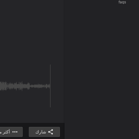
faqs
شارك
أكثر 