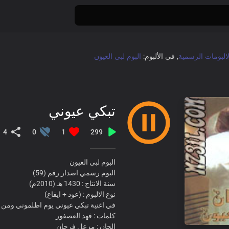
لالبومات الرسمية
, في الألبوم:
البوم لبى العيون
تبكي عيوني
4
0
1
299
البوم لبى العيون
البوم رسمي اصدار رقم (59)
سنة الانتاج : 1430 هـ (2010م)
نوع الالبوم : (عود + ايقاع)
في اغنية تبكي عيوني يوم اظلموني ومن ال
كلمات : فهد العصفور
الحان : مزعل فرحان