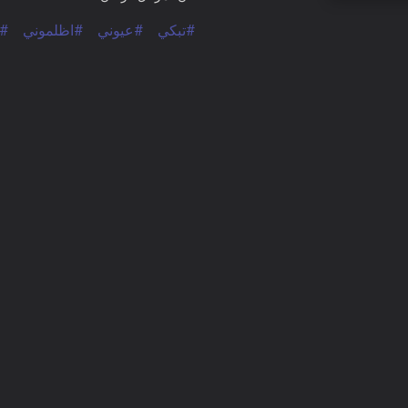
#تبكي
#عيوني
#اظلموني
#ا