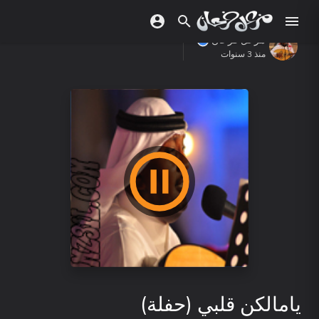
مزعل فرحان
منذ 3 سنوات
يامالكن قلبي (حفلة)