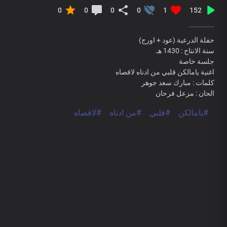
0
0
0
0
1
152
حفلة الدرعية (عود + اورج)
سنة الانتاج : 1430 هـ
جلسة خاصة
اغنية يامالكن قلبي من ادناه لاقصاه
كلمات : مبارك سعد جوهر
الحان : مزعل فرحان
#يامالكن
#قلبي
#من ادناه
#لاقصاه