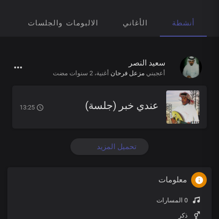
أنشطة
الأغاني
الالبومات والجلسات
ق
سعيد النصر
أعجبني
مزعل فرحان
أغنية،
2 سنوات مضت
عندي خبر (جلسة)
13:25
تحميل المزيد
معلومات
0 المسارات
ذكر