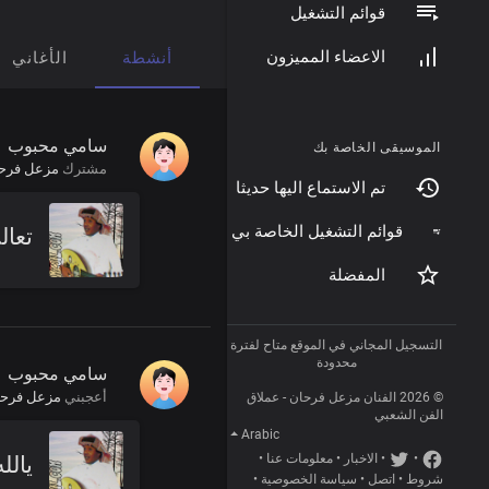
قوائم التشغيل
الاعضاء المميزون
أنشطة
الأغاني
سامي محبوب
الموسيقى الخاصة بك
مشترك
مزعل فرح
تم الاستماع اليها حديثا
قوائم التشغيل الخاصة بي
تعال
المفضلة
التسجيل المجاني في الموقع متاح لفترة
محدودة
سامي محبوب
أعجبني
مزعل فرح
© 2026 الفنان مزعل فرحان - عملاق
الفن الشعبي
Arabic
•
•
الاخبار
•
معلومات عنا
•
يالل
شروط
•
اتصل
•
سياسة الخصوصية
•