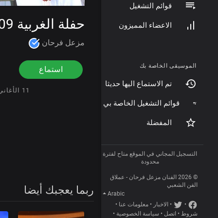
قوائم التشغيل
حفلة الغربية 2009
الاعضاء المميزون
مزعل فرحان
الموسيقى الخاصة بك
استماع
تم الاستماع اليها حديثا
11 الأغاني
قوائم التشغيل الخاصة بي
المفضلة
التسجيل المجاني في الموقع متاح لفترة
محدودة
© 2026 الفنان مزعل فرحان - عملاق
الفن الشعبي
ربما يعجبك أيضا
Arabic
•
•
الاخبار
•
معلومات عنا
•
شروط
•
اتصل
•
سياسة الخصوصية
•