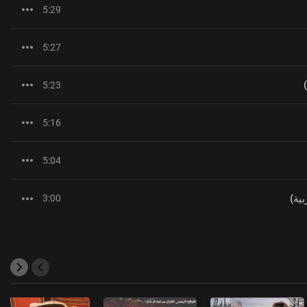
5:29
5:27
5:23
5:16
5:04
بية)
3:00