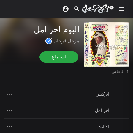
البوم اخر امل
مزعل فرحان
استماع
4 الأغاني
اتركيني
اخر امل
الا انت