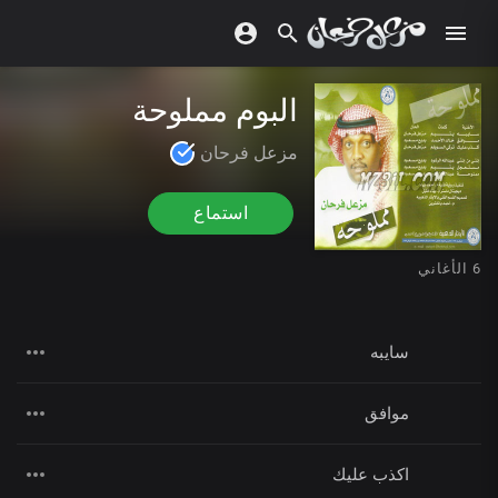
البوم مملوحة
مزعل فرحان
استماع
6 الأغاني
سايبه
موافق
اكذب عليك