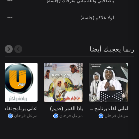
ياصاحبي والله ماني بفرقاك (جلسة)
لولا غلاكم (جلسة)
ربما يعجبك أيضا
اغاني لقاء برنامج بين جيلين على قناة قطر 2009
ياذا القمر (قديم)
اغاني برنامج تفاصيل على اذاع
مزعل فرحان
مزعل فرحان
مزعل فرحان