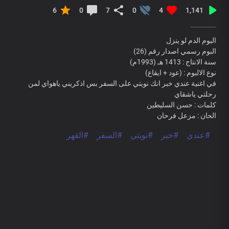
6
0
7
0
4
1,141
البوم الدم لو ينزل
البوم رسمي اصدار رقم (26)
سنة الانتاج : 1413 هـ (1993م)
نوع الالبوم : (عود + ايقاع)
في اغنية عندي خبر انك نويتي على السفر بس اذكريني ياهواي لمن
رحلتي ياشقاي
كلمات : حسن السليطين
الحان : مزعل فرحان
#عندي
#خبر
#نويتي
#السفر
#القهر