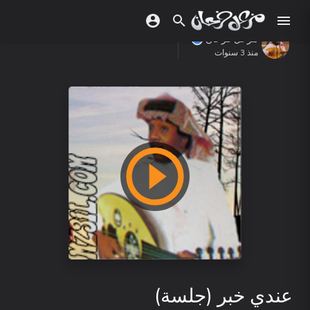
مزعل فرحان
منذ 3 سنوات
عندي خبر (جلسة)