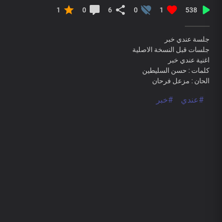
1
0
6
0
1
538
جلسة عندي خبر
جلسات قبل النسخة الاصلية
اغنية عندي خبر
كلمات : حسن السليطين
الحان : مزعل فرحان
#عندي
#خبر