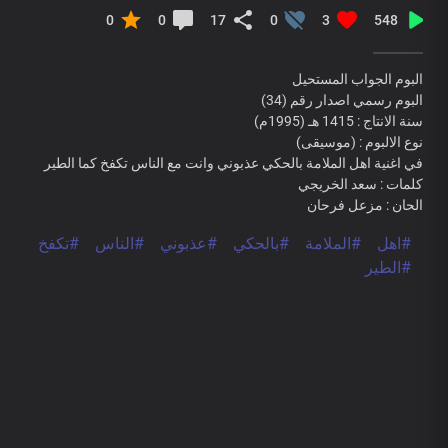
0
0
17
0
3
548
البوم الجواب المستحيل
البوم رسمي اصدار رقم (34)
سنة الانتاج : 1415 هـ (1995م)
نوع الالبوم : (موسيقى)
في اغنية اهل الملامة بالحكي عذبوني وانت مع الناس تكفخ كما الطير
كلمات : سعد الخريجي
الحان : مزعل فرحان
#اهل
#الملامة
#بالحكي
#عذبوني
#الناس
#تكفخ
#الطير