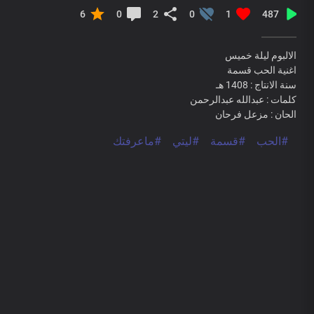
6
0
2
0
1
487
الالبوم ليلة خميس
اغنية الحب قسمة
سنة الانتاج : 1408 هـ
كلمات : عبدالله عبدالرحمن
الحان : مزعل فرحان
#الحب
#قسمة
#ليتي
#ماعرفتك