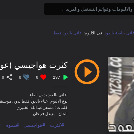
غاني خاصة بالعود
, في الألبوم:
اغاني بالعود فقط
كثرت هواجيسي (عود
0
0
0
297
اغاني بالعود بدون ايقاع
نوع الالبوم : غناء بالعود فقط بدون موسي
كلمات : مسفر عبدالله الخبيزي
الحان : مزعل فرحان
#كثرت
#هواجيسي
#هموم
#