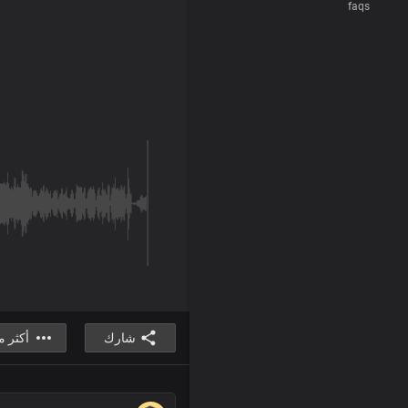
faqs
شارك
أكثر 