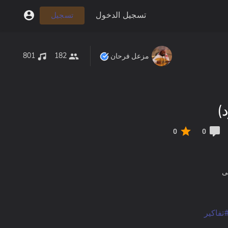
تسجيل الدخول
تسجيل
801
182
مزعل فرحان
)
0
0
قى
تفاكير