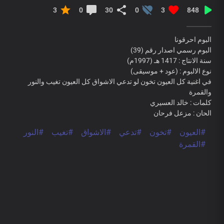
3
0
30
0
3
848
البوم احرقونا
البوم رسمي اصدار رقم (39)
سنة الانتاج : 1417 هـ (1997م)
نوع الالبوم : (عود + موسيقى)
في اغنية كل العيون تخون لو تدعي الاشواق كل العيون تغيب والنور
والقمرة
كلمات : خالد العسيري
الحان : مزعل فرحان
#العيون
#تخون
#تدعي
#الاشواق
#تغيب
#النور
#القمرة