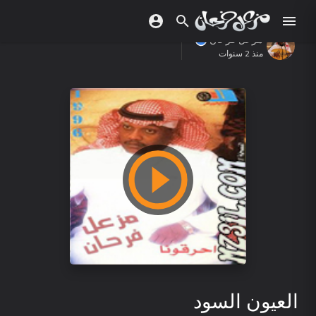
مزعل فرحان
منذ 2 سنوات
العيون السود