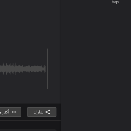
faqs
شارك
أكثر 