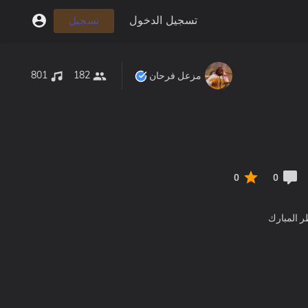
تسجيل الدخول
تسجيل
801
182
مزعل فرحان
0
0
ر المبارك