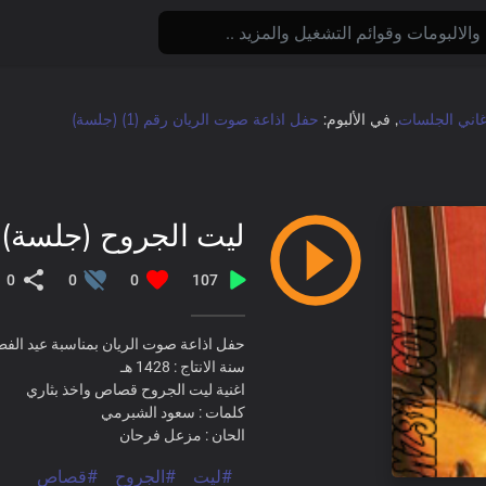
غاني الجلسات
, في الألبوم:
حفل اذاعة صوت الريان رقم (1) (جلسة)
ليت الجروح (جلسة)
0
0
0
107
حفل اذاعة صوت الريان بمناسبة عيد الفط
سنة الانتاج : 1428 هـ
اغنية ليت الجروح قصاص واخذ بثاري
كلمات : سعود الشبرمي
الحان : مزعل فرحان
#ليت
#الجروح
#قصاص