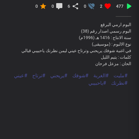
0
0
6
0
2
477
البوم ارمي البرقع
البوم رسمي اصدار رقم (38)
سنة الانتاج : 1416 هـ (1996م)
نوع الالبوم : (موسيقى)
في اغنية شوفك يريحني وترتاح عيني ليمن نظرتك ياحبيبي قبالي
كلمات : يتيم الليل
الحان : مزعل فرحان
#مليت
#الغربة
#شوفك
#يريحني
#ترتاح
#عيني
#نظرتك
#ياحبيبي