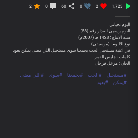
2
0
60
0
2
1,723
البوم تحياتي
البوم رسمي اصدار رقم (58)
سنة الانتاج : 1428 هـ (2007م)
نوع الالبوم : (موسيقى)
في اغنية مستحيل الحب يجمعنا سوى مستحيل اللي مضى يمكن يعود
كلمات : جليس القمر
الحان : مزعل فرحان
#مستحيل
#الحب
#يجمعنا
#سوى
#اللي مضى
#يمكن
#يعود