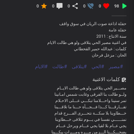
0
0
0
0
0
98
حفلة اذاعة صوت الريان في سوق واقف
حفلة عامة
سنة الانتاج : 2011
في اغنية مصير الحي يتلاقى ولو هي طالت الايام
كلمات : عبدالله حمير القحطاني
الحان : مزعل فرحان
#مصير
#الحي
#يتلاقى
#طالت
#الايام
كلمات الاغنية
مصـــير الحي يتلاقى ولو هي طالت الايــام
ولــو طالت بنا الفرقى وغابت شمس امـانينا
تمر سنينا واحـــلامنا تبكـــي عـــلى الاحـلام
تفـــارقـــنا كـــذا فـــجـــأة حـــنا ما تلاقـــينا
خـــطاوينا بلا سكـــة نتحـــرى الفـــرج قدام
نمنــــــي نفسنا في يـــوم تتلاقى خـــطاوينا
يجي عــام بلا لقيا يجي عـــام ويرحل عـــام
يضحـــكـــنا الـــزمن مـــره ومـــرات يبكـــينا