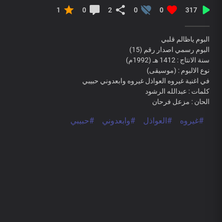
1
0
2
0
0
317
البوم ياظالم قلبي
البوم رسمي اصدار رقم (15)
سنة الانتاج : 1412 هـ (1992م)
نوع الالبوم : (موسيقى)
في اغنية غيروه العواذل غيروه وابعدوني حبيبي
كلمات : عبدالله الرشود
الحان : مزعل فرحان
#غيروه
#العواذل
#وابعدوني
#حبيبي