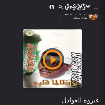
مزعل فرحان
منذ 2 سنوات
غيروه العواذل