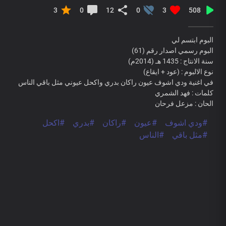
3
0
12
0
3
508
البوم ابتسم لي
البوم رسمي اصدار رقم (61)
سنة الانتاج : 1435 هـ (2014م)
نوع الالبوم : (عود + ايقاع)
في اغنية ودي اشوف عيون راكان بدري واكحل عيوني مثل باقي الناس
كلمات : فهد الشمري
الحان : مزعل فرحان
#ودي اشوف
#عيون
#راكان
#بدري
#اكحل
#مثل باقي
#الناس