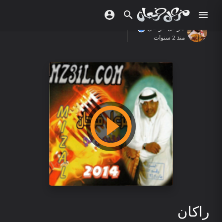
مزعل فرحان
منذ 2 سنوات
راكان