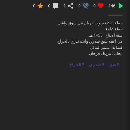
0
0
2
0
0
146
حفلة اذاعة صوت الريان في سوق واقف
حفلة عامة
سنة الانتاج : 1433 هـ
في اغنية شق صدري وانت تدري بالجراح
كلمات : سمر الليالي
الحان : مزعل فرحان
#شق
#صدري
#الجراح