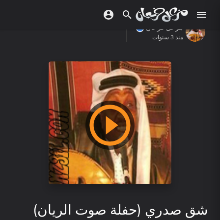
مزعل فرحان
منذ 3 سنوات
شق صدري (حفلة صوت الريان)