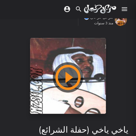
مزعل فرحان
منذ 3 سنوات
ياخي ياخي (حفلة الشرائع)