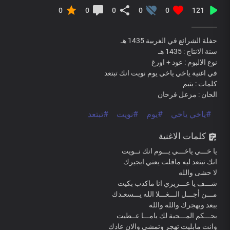
0
0
0
0
0
121
حفلة الشرائع في الغربية 1435 هـ
سنة الانتاج : 1435 هـ
نوع الالبوم : عود + اورغ
في اغنية ياخي ياخي يوم نويت انك تبتعد
كلمات : يتيم
الحان : مزعل فرحان
#ياخي ياخي
#يوم
#نويت
#تبتعد
كلمات الاغنية
يا خـــي ياخـــي يـــوم انك نــويت
انك تبتعد ليه ماقلت يعني ابجيرك
لا حشى والله
شـــف يا عـــزيزي انا ماكذب بكيت
مـــن أجـــل الـــغـــلا الله يـــسعـدك
ببعد وبهجرك والله والله
بحـــكم المـــحبة لك يامـــا عــطيت
وانت مابليت تهجر وتمشي والان عادك