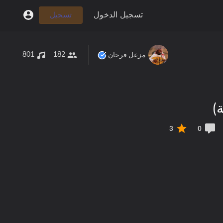
تسجيل الدخول
تسجيل
801
182
مزعل فرحان
)
3
0