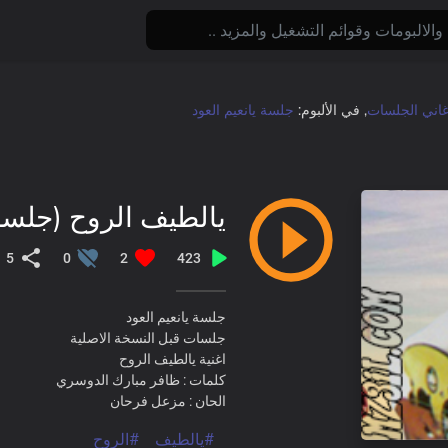
غاني الجلسات
, في الألبوم:
جلسة يانعيم العود
يالطيف الروح (جلسة
5
0
2
423
جلسة يانعيم العود
جلسات قبل النسخة الاصلية
اغنية يالطيف الروح
كلمات : ظافر مبارك الدوسري
الحان : مزعل فرحان
#يالطيف
#الروح