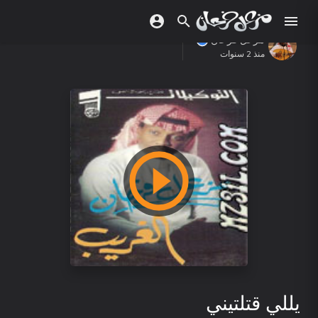
مزعل فرحان
منذ 2 سنوات
يللي قتلتيني