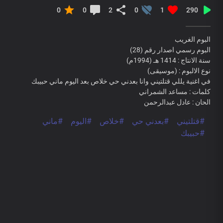
0
0
2
0
1
290
البوم الغريب
البوم رسمي اصدار رقم (28)
سنة الانتاج : 1414 هـ (1994م)
نوع الالبوم : (موسيقى)
في اغنية يللي قتلتيني وانا بعدني حي خلاص بعد اليوم ماني حبيبك
كلمات : مساعد الشمراني
الحان : عادل عبدالرحمن
#قتلتيني
#بعدني حي
#خلاص
#اليوم
#ماني
#حبيبك