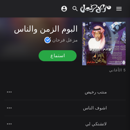
البوم الزمن والناس
مزعل فرحان
استماع
5 الأغاني
منتب رخيص
اشوف الناس
لاتشتكي لي