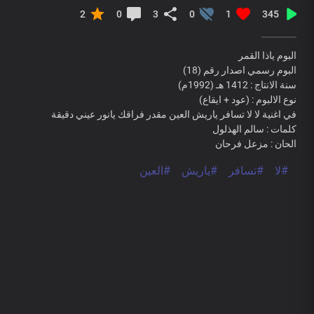
2
0
3
0
1
345
البوم ياذا القمر
البوم رسمي اصدار رقم (18)
سنة الانتاج : 1412 هـ (1992م)
نوع الالبوم : (عود + ايقاع)
في اغنية لا لا تسافر ياريش العين مقدر فراقك يانور عيني دقيقة
كلمات : سالم الهذلول
الحان : مزعل فرحان
#لا
#تسافر
#ياريش
#العين